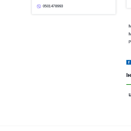
0501478993
М
М
Р
І
Ц