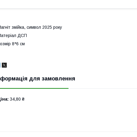
агніт змійка, символ 2025 року
атеріал ДСП
озмір 8*6 см
нформація для замовлення
іна:
34,80 ₴