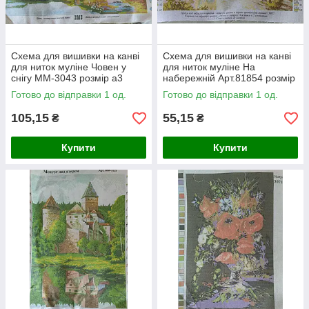
Схема для вишивки на канві
Схема для вишивки на канві
для ниток муліне Човен у
для ниток муліне На
снігу ММ-3043 розмір а3
набережній Арт.81854 розмір
а4
Готово до відправки 1 од.
Готово до відправки 1 од.
105,15
55,15
₴
₴
Купити
Купити