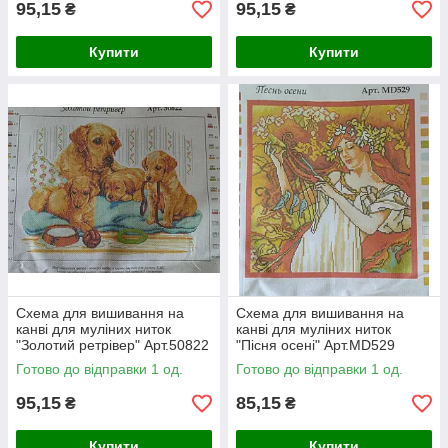
95,15
95,15
₴
₴
Купити
Купити
Схема для вишивання на
Схема для вишивання на
канві для муліних ниток
канві для муліних ниток
"Золотий ретрівер" Арт.50822
"Пісня осені" Арт.MD529
розмір а3
Готово до відправки 1 од.
Готово до відправки 1 од.
95,15
85,15
₴
₴
Купити
Купити