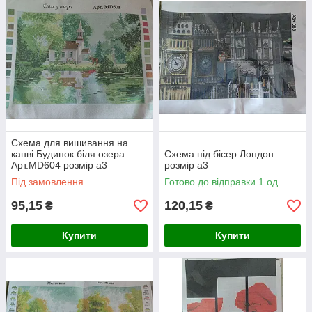
Схема для вишивання на
канві Будинок біля озера
Схема під бісер Лондон
Арт.MD604 розмір а3
розмір а3
Під замовлення
Готово до відправки 1 од.
95,15
120,15
₴
₴
Купити
Купити