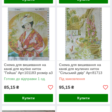
Схема для вишивання на
Схема для вишивання на
канві для муліне ниток
канві для мулиних ниток
"Гейша" Арт.101183 розмір а3
"Сільський двір" Арт.81713
розмір а3
Готово до відправки 1 од.
Під замовлення
85,15
95,15
₴
₴
Купити
Купити