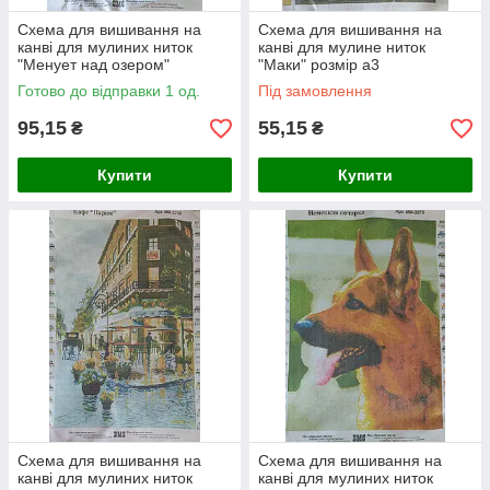
Схема для вишивання на
Схема для вишивання на
канві для мулиних ниток
канві для мулине ниток
"Менует над озером"
"Маки" розмір а3
Арт.ММ-3223 розмір а3
Готово до відправки 1 од.
Під замовлення
95,15
55,15
₴
₴
Купити
Купити
Схема для вишивання на
Схема для вишивання на
канві для мулиних ниток
канві для мулиних ниток