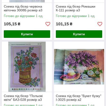
Схема під бісер червона
Схема під бісер Ромашки
квіточка 3008Б розмір а3
К-111 розмір а3
Готово до відправки 1 од.
Готово до відправки 1 од.
105,15
101,15
₴
₴
Купити
Купити
Схема під бісер "Польові
Схема під бісер "Букет бузку"
квіти" БАЗ-028 розмір а3
I-3025 розмір а2
Готово до відправки 1 од.
Готово до відправки 1 од.