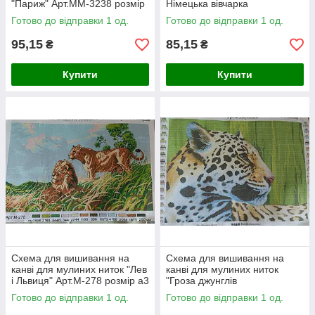
"Париж" Арт.ММ-3238 розмір
Німецька вівчарка
а3
Арт.ММ-3076 розмір а3
Готово до відправки 1 од.
Готово до відправки 1 од.
95,15
85,15
₴
₴
Купити
Купити
Схема для вишивання на
Схема для вишивання на
канві для мулиних ниток "Лев
канві для мулиних ниток
і Львиця" Арт.М-278 розмір а3
"Гроза джунглів
"Арт.ММ.-3053 розмір а3
Готово до відправки 1 од.
Готово до відправки 1 од.