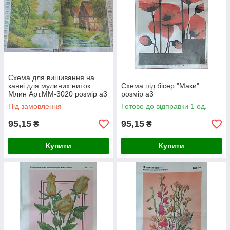
Схема для вишивання на
канві для мулиних ниток
Схема під бісер "Маки"
Млин Арт.ММ-3020 розмір а3
розмір а3
Під замовлення
Готово до відправки 1 од.
95,15
95,15
₴
₴
Купити
Купити