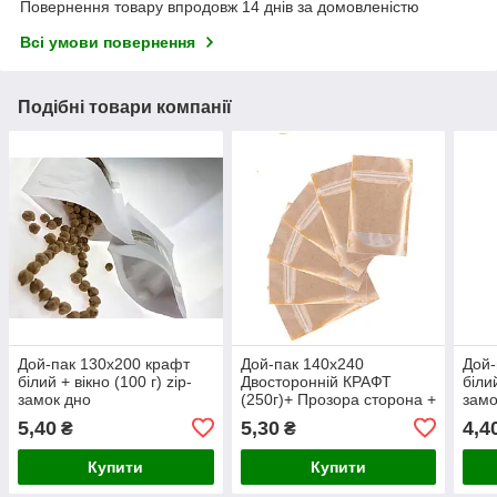
Повернення товару впродовж 14 днів за домовленістю
Всі умови повернення
Подібні товари компанії
Дой-пак 130х200 крафт
Дой-пак 140х240
Дой-
білий + вікно (100 г) zip-
Двосторонній КРАФТ
білий
замок дно
(250г)+ Прозора сторона +
замо
zip-замок
5,40
5,30
4,4
₴
₴
Купити
Купити