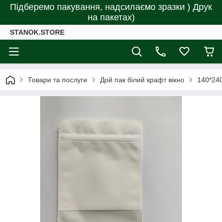
Підберемо пакування, надсилаємо зразки ) Друк
на пакетах)
STANOK.STORE
Товари та послуги
Дой пак білий крафт вікно
140*240