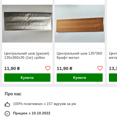
Центральний шов (gasset)
Центральний шов 135*360
Цен
135х360х35 (1кг) срібло
Крафт метал
мета
11,90
11,90
13,
₴
₴
Купити
Купити
Про нас
100% позитивних з 157 відгуків за рік
Працює з 10.10.2022