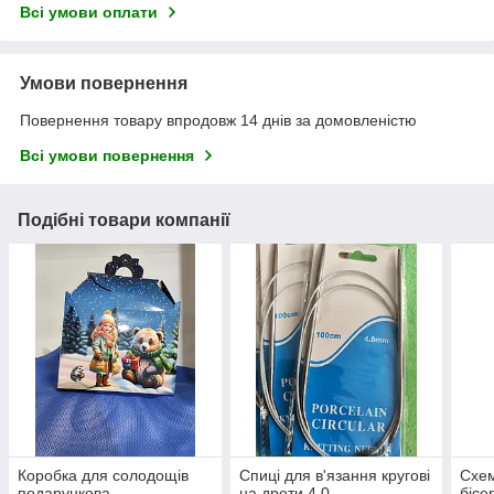
Всі умови оплати
Умови повернення
Повернення товару впродовж 14 днів за домовленістю
Всі умови повернення
Подібні товари компанії
Коробка для солодощів
Спиці для в'язання кругові
Схе
подарункова
на дроти 4.0
бісе