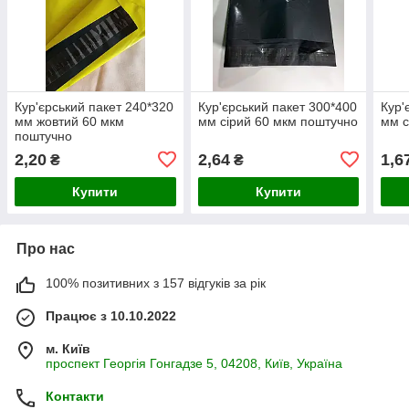
Кур'єрський пакет 240*320
Кур'єрський пакет 300*400
Кур'
мм жовтий 60 мкм
мм сірий 60 мкм поштучно
мм с
поштучно
2,20
2,64
1,6
₴
₴
Купити
Купити
Про нас
100% позитивних з 157 відгуків за рік
Працює з 10.10.2022
м. Київ
проспект Георгія Гонгадзе 5, 04208, Київ, Україна
Контакти