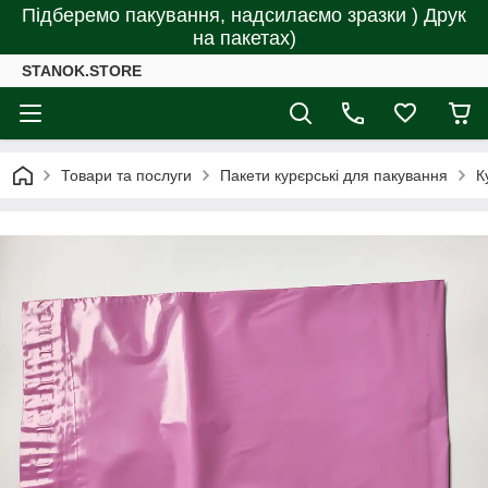
Підберемо пакування, надсилаємо зразки ) Друк
на пакетах)
STANOK.STORE
Товари та послуги
Пакети курєрські для пакування
К