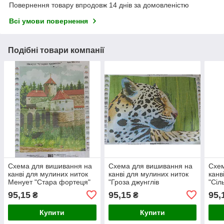
Повернення товару впродовж 14 днів за домовленістю
Всі умови повернення
Подібні товари компанії
Схема для вишивання на
Схема для вишивання на
Схем
канві для мулиних ниток
канві для мулиних ниток
канв
Менует "Стара фортеця"
"Гроза джунглів
"Сіл
АртММ-3234 розмір а3.
"Арт.ММ.-3053 розмір а3
розм
95,15
95,15
95,
₴
₴
Купити
Купити