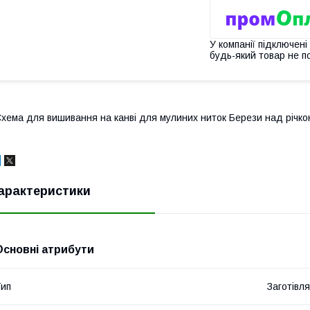
У компанії підключені
будь-який товар не п
хема для вишивання на канві для мулиних ниток Берези над річк
арактеристики
Основні атрибути
ип
Заготівл