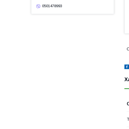
0501478993
С
Х
Т