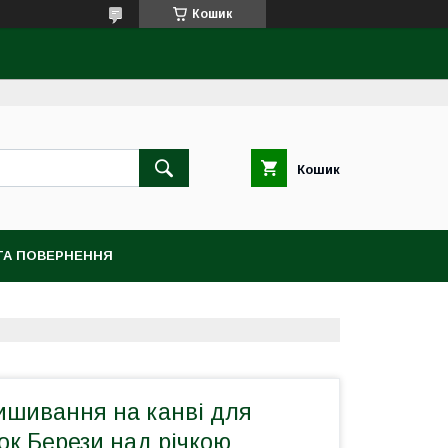
Кошик
Кошик
ТА ПОВЕРНЕННЯ
ишивання на канві для
ок Берези над річкою