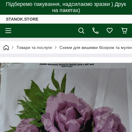
Підберемо пакування, надсилаємо зразки ) Друк
на пакетах)
STANOK.STORE
Товари та послуги
Схеми для вишивки бісером та мулін