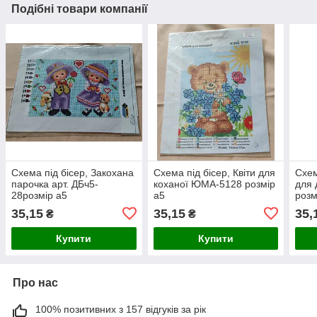
Подібні товари компанії
Схема під бісер, Закохана
Схема під бісер, Квіти для
Схем
парочка арт. ДБч5-
коханої ЮМА-5128 розмір
для 
28розмір а5
а5
розм
35,15
35,15
35,
₴
₴
Купити
Купити
Про нас
100% позитивних з 157 відгуків за рік