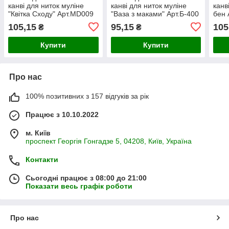
канві для ниток муліне
канві для ниток муліне
канв
"Квітка Сходу" Арт.MD009
"Ваза з маками" Арт.Б-400
бен 
розмір а3
розмір а4
105,15
95,15
105
₴
₴
Купити
Купити
Про нас
100% позитивних з 157 відгуків за рік
Працює з 10.10.2022
м. Київ
проспект Георгія Гонгадзе 5, 04208, Київ, Україна
Контакти
Сьогодні працює з 08:00 до 21:00
Показати весь графік роботи
Про нас