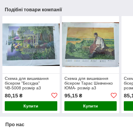
Подібні товари компанії
Схема для вишивання
Схема для вишивання
Схе
бісером "Бєсєдка"
бісером Тарас Шевченко
бісе
ЧВ-5008 розмір а3
ЮМА- розмір а3
розм
80,15
95,15
85,
₴
₴
Купити
Купити
Про нас