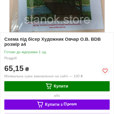
Схема під бісер Художник Овчар О.В. BDB
розмір а4
Готово до відправки 1 од.
Роздріб
65,15
₴
Мінімальна сума замовлення на сайті — 100 ₴
Купити
або
Купити з