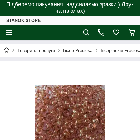
Підберемо пакування, надсилаємо зразки ) Друк
на пакетах)
STANOK.STORE
Товари та послуги
Бісер Preciosa
Бісер чехія Precio