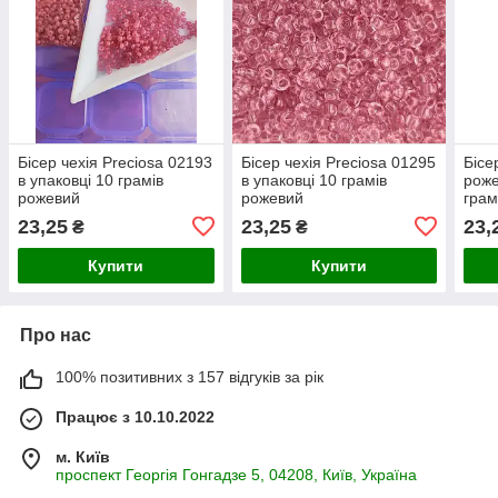
Бісер чехія Preciosa 02193
Бісер чехія Preciosa 01295
Бісе
в упаковці 10 грамів
в упаковці 10 грамів
роже
рожевий
рожевий
грам
23,25
23,25
23,
₴
₴
Купити
Купити
Про нас
100% позитивних з 157 відгуків за рік
Працює з 10.10.2022
м. Київ
проспект Георгія Гонгадзе 5, 04208, Київ, Україна