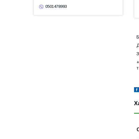
0501478993
Б
Д
З
+
т
Х