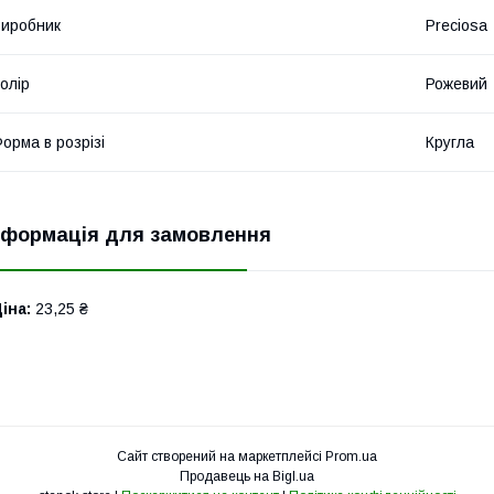
иробник
Preciosa
олір
Рожевий
орма в розрізі
Кругла
нформація для замовлення
іна:
23,25 ₴
Сайт створений на маркетплейсі
Prom.ua
Продавець на Bigl.ua