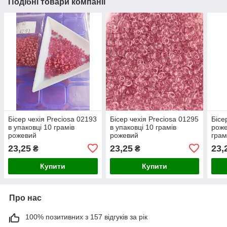
Подібні товари компанії
Бісер чехія Preciosa 02193
Бісер чехія Preciosa 01295
Бісе
в упаковці 10 грамів
в упаковці 10 грамів
роже
рожевий
рожевий
грам
23,25
23,25
23,
₴
₴
Купити
Купити
Про нас
100% позитивних з 157 відгуків за рік