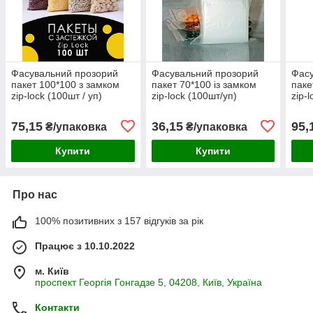
Фасувальний прозорий
Фасувальний прозорий
Фасу
пакет 100*100 з замком
пакет 70*100 із замком
паке
zip-lock (100шт / уп)
zip-lock (100шт/уп)
zip-
75,15
36,15
95,
₴/упаковка
₴/упаковка
Купити
Купити
Про нас
100% позитивних з 157 відгуків за рік
Працює з 10.10.2022
м. Київ
проспект Георгія Гонгадзе 5, 04208, Київ, Україна
Контакти