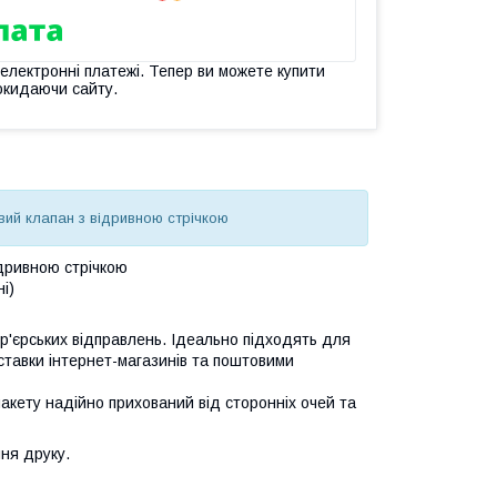
 електронні платежі. Тепер ви можете купити
окидаючи сайту.
овий клапан з відривною стрічкою
ідривною стрічкою
і)
ур'єрських відправлень. Ідеально підходять для
ставки інтернет-магазинів та поштовими
пакету надійно прихований від сторонніх очей та
ня друку.