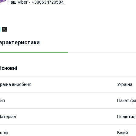
Наш Viber - +380634720584
арактеристики
Основні
раїна виробник
Україна
ип
Пакет фа
атеріал
Поліетил
олір
Білий