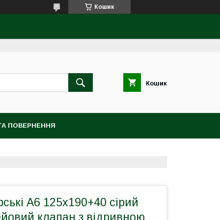
Кошик
Кошик
ТА ПОВЕРНЕННЯ
рські А6 125х190+40 сірий
йовий клапан з відривною