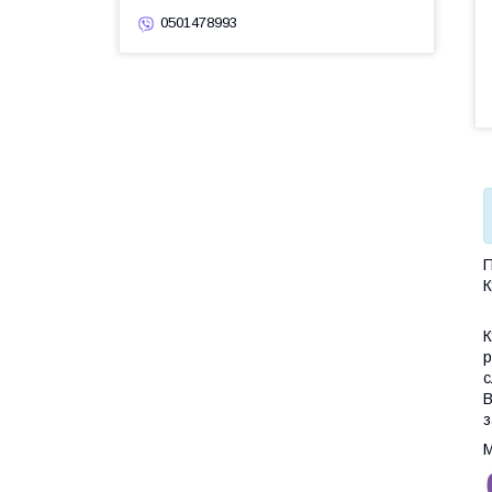
0501478993
П
К
К
р
с
В
з
М