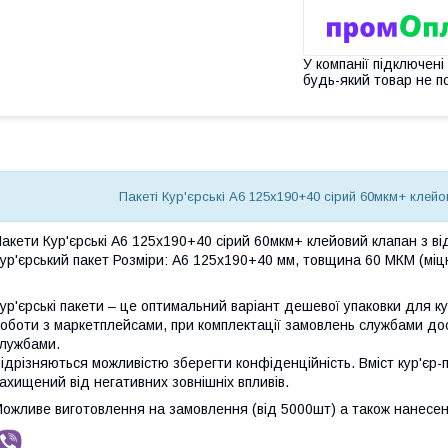
У компанії підключені
будь-який товар не п
Пакеті Кур'єрські А6 125х190+40 сірий 60мкм+ клей
акети Кур'єрські А6 125х190+40 сірий 60мкм+ клейовий клапан з в
ур'єрський пакет Розміри: А6 125х190+40 мм, товщина 60 МКМ (міцн
ур'єрські пакети – це оптимальний варіант дешевої упаковки для к
оботи з маркетплейсами, при комплектації замовлень службами до
лужбами.
ідрізняються можливістю зберегти конфіденційність. Вміст кур'єр-
ахищений від негативних зовнішніх впливів.
ожливе виготовлення на замовлення (від 5000шт) а також нанесен