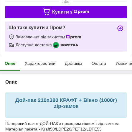
або
Купити з
Що таке купити з Пром?
Замовлення під захистом
Доступна доставка
Опис
Характеристики
Доставка
Оплата
Умови п
Опис
Дой-пак 210х380 КРАФТ + Вікно (1000г)
zip-замок
Паперовий пакет ДОЙ-ПАК з прозорим вікном і zip-замком
Матеріал пакета - Kraft50/LDPE20/РЕТ12/LDPE55