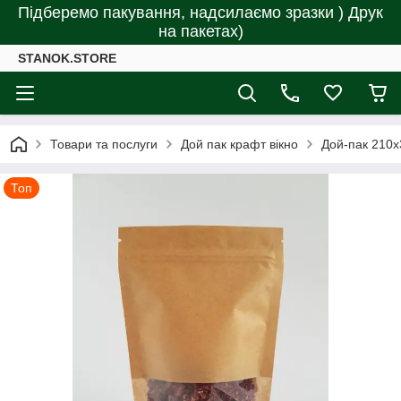
Підберемо пакування, надсилаємо зразки ) Друк
на пакетах)
STANOK.STORE
Товари та послуги
Дой пак крафт вікно
Дой-пак 210х
Топ