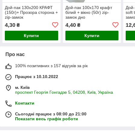
Дой-пак 130x200 КРАФТ
Дой-пак 100х170 крафт
Дой
(150г)+ Прозора сторона +
білий + вікно (50г) zip-
soft 
zip-замок
замок дно
замо
4,30
4,40
12,
₴
₴
Купити
Купити
Про нас
100% позитивних з 157 відгуків за рік
Працює з 10.10.2022
м. Київ
проспект Георгія Гонгадзе 5, 04208, Київ, Україна
Контакти
Сьогодні працює з 08:00 до 21:00
Показати весь графік роботи