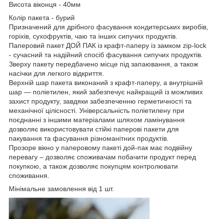
Висота віконця - 40мм
Колір пакета - бурий
Призначений для дрібного фасування кондитерських виробів,
горіхів, сухофруктів, чаю та інших сипучих продуктів.
Паперовий пакет ДОЙ ПАК із крафт-паперу із замком zip-lock
- сучасний та надійний спосіб фасування сипучих продуктів.
Зверху пакету передбачено місце під запаювання, а також
насічки для легкого відкриття.
Верхній шар пакета виконаний з крафт-паперу, а внутрішній
шар ― поліетилен, який забезпечує найкращий із можливих
захист продукту, завдяки забезпеченню герметичності та
механічної цілісності. Універсальність поліетилену при
поєднанні з іншими матеріалами шляхом ламінування
дозволяє використовувати стійкі паперові пакети для
пакування та фасування різноманітних продуктів.
Прозоре вікно у паперовому пакеті дой-пак має подвійну
перевагу – дозволяє споживачам побачити продукт перед
покупкою, а також дозволяє покупцям контролювати
споживання.
Мінімальне замовлення від 1 шт.